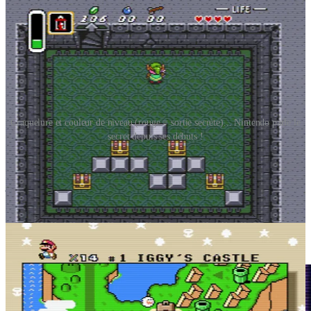
Craquelure et couleur de niveau (rouge = sortie secrète)... Nintendo parle le
secret depuis ses débuts !
Il n’est donc pas surprenant que
ces secrets prennent parfois la
forme d’
easter eggs
, c’est à dire de clins d’oeil adressés aux
joueurs. Ils font souvent référence à d’autres jeux de la même série
ou d’autres titres de l’éditeur, voire à d’autres jeux indé dans le cadre
d’une production
indie
.
Le tout récent et superbe
Animal Well
, dont nous allons beaucoup
parler dans cet article, rend ainsi hommage à
Tunic
et
FEZ
!