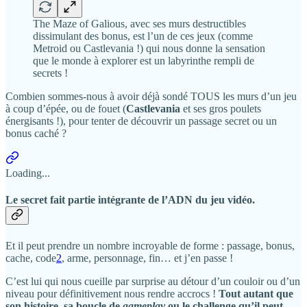
The Maze of Galious, avec ses murs destructibles
dissimulant des bonus, est l’un de ces jeux (comme
Metroid ou Castlevania !) qui nous donne la sensation
que le monde à explorer est un labyrinthe rempli de
secrets !
Combien sommes-nous à avoir déjà sondé TOUS les murs d’un jeu
à coup d’épée, ou de fouet (
Castlevania
et ses gros poulets
énergisants !), pour tenter de découvrir un passage secret ou un
bonus caché ?
Loading...
Le secret fait partie intégrante de l’ADN du jeu vidéo.
Et il peut prendre un nombre incroyable de forme : passage, bonus,
cache, code
2
, arme, personnage, fin… et j’en passe !
C’est lui qui nous cueille par surprise au détour d’un couloir ou d’un
niveau pour définitivement nous rendre accrocs !
Tout autant que
son histoire, sa boucle de
gameplay
ou le challenge qu’il peut