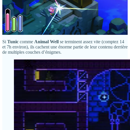
art
. Le second est un hommage à
The Legend of Zelda
, où l’on
incarne un petit renard en cosplay de Link dans des environnements
en 3D isométrique.
Ces jeux, à priori si différents, ont pourtant un point commun
majeur : ils affichent tous les deux une passion dévorante pour
les secrets !
Si
Tunic
comme
Animal Well
se terminent assez vite (comptez 14
et 7h environ), ils cachent une énorme partie de leur contenu derrière
de multiples couches d’énigmes.