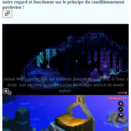
notre regard et fonctionne sur le principe du conditionnement
pavlovien !
Animal Well à gauche, avec une marmotte planquée dans son trou, et Tunic à
droite, avec son héros faisant face à l'un des étranges artefacts du monde
exploré.
Juste avant
Animal Well
, j’avais joué à
Tunic
, auquel j’ai d’ailleurs
consacré un article
. Et à première vue, ces deux titres n’ont rien en
commun…
Le premier est un jeu de plates-formes / puzzle, qui nous glisse dans
la peau translucide d’un minuscule blob dans des décors 2D
pixel