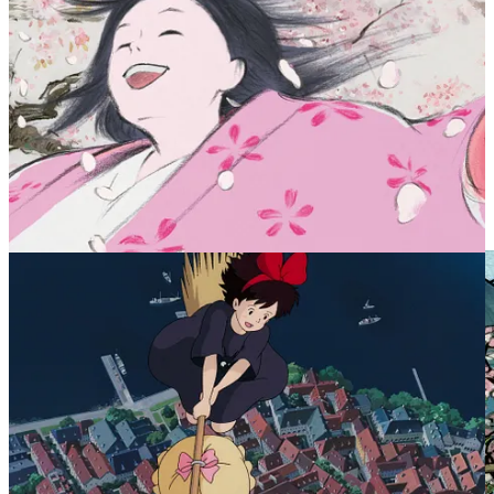
L’influence d’Hokusai sur le manga et l’animation est indéniable,
mais à l’image de la fameuse
Grande Vague de Kanagawa
, elle a
éclaboussé d’innombrables artistes à travers le temps. Comme les
peintres Renoir et Monet par exemple, ou plus récemment le célèbre
romancier Roger Zelazny qui a écrit le roman de SF :
24 vues du
Mont Fuji, par Hokusai
, pour lequel il a gagné le Prix Hugo en
1986… Et comment ne pas citer également le jeu vidéo
Ōkami
du
game designer
Hideki Kamiya sorti sur PS2 en 2006, et dont la
direction artistique a largement été inspirée par Hokusai et les autres
grands maîtres de l’
ukiyo-e
.