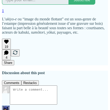
1
L’
ukiyo-e
ou “image du monde flottant” est un sous-genre de
l’estampe (impression généralement issue d’une gravure sur bois)
faisant la part belle à la beauté sous toutes ses formes : courtisanes,
acteurs de kabuki,
sumōtori
,
yōkai
, paysages, etc.
19
4
Share
Discussion about this post
Comments
Restacks