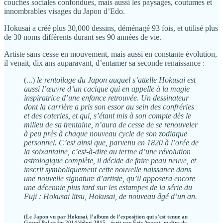
couches sociales confondues, mais aussi les paysages, coutumes et
innombrables visages du Japon d’Edo.
Hokusai a créé plus 30,000 dessins, déménagé 93 fois, et utilisé plus
de 30 noms différents durant ses 90 années de vie.
Artiste sans cesse en mouvement, mais aussi en constante évolution,
il venait, dix ans auparavant, d’entamer sa seconde renaissance :
(...)
le rentoilage du Japon auquel s’attelle Hokusai est
aussi l’œuvre d’un cacique qui en appelle à la magie
inspiratrice d’une enfance retrouvée. Un dessinateur
dont la carrière a pris son essor au sein des confréries
et des coteries, et qui, s’étant mis à son compte dès le
milieu de sa trentaine, n’aura de cesse de se renouveler
à peu près à chaque nouveau cycle de son zodiaque
personnel. C’est ainsi que, parvenu en 1820 à l’orée de
la soixantaine, c’est-à-dire au terme d’une révolution
astrologique complète, il décide de faire peau neuve, et
inscrit symboliquement cette nouvelle naissance dans
une nouvelle signature d’artiste, qu’il apposera encore
une décennie plus tard sur les estampes de la série du
Fuji : Hokusai litsu, Hokusai, de nouveau âgé d’un an.
(
Le Japon vu par Hokusai
, l’album de l’exposition qui s’est tenue au
Grand Palais fin 2014/début 2015 - écrit par Éric Avocat, maître de