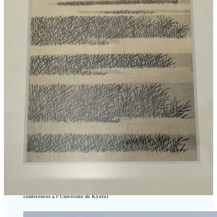
Un sens de l’espace et du cadrage tout simplement
époustouflant.
Mais cette exposition, scindée en plusieurs parties thématiques
(illustrations de romans ; les Vagues ; l’Expressivité ; les
mangas
d’Hokusai ; la couleur ;
Fugaku Hyakkei
, alias les
100 vues du
Mont Fuji
) m’a aussi permis de découvrir ses
mangas
ou albums de
dessins.
Cette vivacité du trait trouve une expression privilégiée
dans les volumes d’albums de dessins, dont dix
parurent dans les années précédant sa deuxième
naissance. Dans ces Hokusai manga, réalisés avant
tout à l’usage de ses élèves, pour « transmettre
l’essence et éclairer la main”, écrit-il en faisant tenir sa
conception de l’art dans un intéressant balancement
entre une recherche spirituelle et une pratique concrète,
le dessinateur capture la multiplicité du divers de la vie.
(
Le Japon vu par Hokusai
, l’album de l’exposition qui s’est tenue au
Grand Palais fin 2014/début 2015 - écrit par Éric Avocat, maître de
conférences à l’Université de Kyoto)