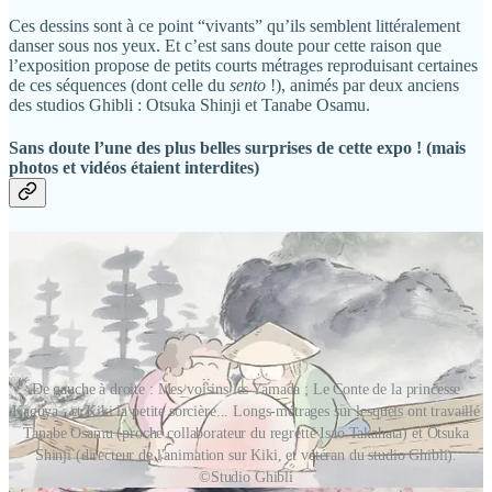
Ces dessins sont à ce point “vivants” qu’ils semblent littéralement
danser sous nos yeux. Et c’est sans doute pour cette raison que
l’exposition propose de petits courts métrages reproduisant certaines
de ces séquences (dont celle du
sento
!), animés par deux anciens
des studios Ghibli : Otsuka Shinji et Tanabe Osamu.
Sans doute l’une des plus belles surprises de cette expo ! (mais
photos et vidéos étaient interdites)
De gauche à droite : Mes voisins les Yamada ; Le Conte de la princesse
Kaguya ; et Kiki la petite sorcière... Longs-métrages sur lesquels ont travaillé
Tanabe Osamu (proche collaborateur du regretté Isao Takahata) et Otsuka
Shinji (directeur de l'animation sur Kiki, et vétéran du studio Ghibli).
©Studio Ghibli