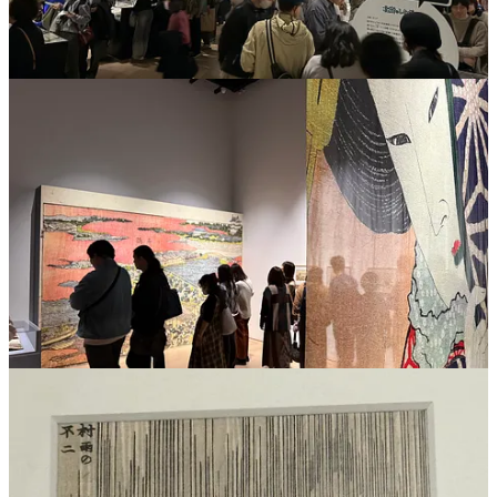
Le titre de cet article -
Aux origines du manga et de l’animation
- reprend l’accroche de l’exposition qui se tient actuellement, et
ce jusqu’au 30 novembre 2025, au
Creative Museum de Tokyo
.
Une expo gargantuesque, s’intéressant à de nombreuses facettes de
l’artiste, qui marqua pour moi comme une seconde rencontre avec
Hokusai et fut l’opportunité de retomber amoureux de son art.
J’ai découvert Hokusai, et par extension les estampes issues du
courant de l’
ukiyo-e
, il y a fort longtemps. Mais son art était pour
moi encapsulé dans ses innombrables “vues du Mont Fuji”. Des
images qui cadraient d’ingénieuses façons le volcan endormi - et
l’un des symboles du Japon - à travers toutes les saisons. Témoin
majestueux du passage du temps, sa silhouette était une façon
d’ancrer d’innombrables scènes de vie, qu’elles soient humaines,
animales ou simplement picturales.