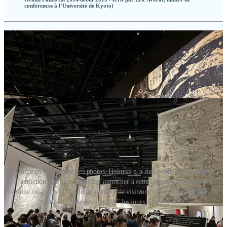
conférences à l’Université de Kyoto)
Comme en témoignent ces photos, Hokusai n’a rien perdu de son pouvoir
d’attraction. On peut d’ailleurs reprocher à cette récente exposition une
certaine incapacité à réguler le nombre de visiteurs, d’où un petit feeling de
“métro aux heures de pointe” les jours de week-end…